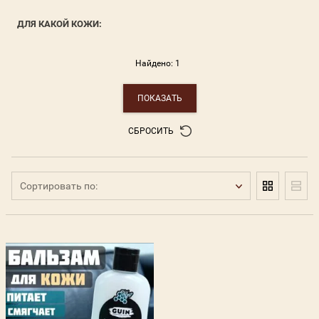
Как выбрать крем д
ДЛЯ КАКОЙ КОЖИ:
Очистка изделий из
нубука и велюра
Найдено:
1
Покраска замшевых
ПОКАЗАТЬ
Правильный уход за
СБРОСИТЬ
замшей
Сортировать по: