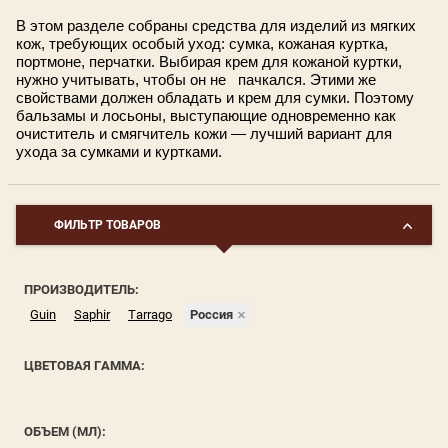
Обезжириватели перед
ПОКРАСКЕ СИДЕНИ
Растяжитель для обуви
Салфетки и варежки для обуви
покраской
В этом разделе собраны средства для изделий из мягких
Как убрать жировое
кож, требующих особый уход: сумка, кожаная куртка,
Реставрация замши
замши
портмоне, перчатки. Выбирая крем для кожаной куртки,
Жидкая кожа
Носки
Очиститель для замши
нужно учитывать, чтобы он не пачкался. Этими же
свойствами должен обладать и крем для сумки. Поэтому
Уход за сумкой из 
бальзамы и лосьоны, выступающие одновременно как
Грунт для кожи
кожи
очиститель и смягчитель кожи — лучший вариант для
ухода за сумками и куртками.
Закрепитель для краски
Уход за кожаной од
обувью
Специальные средства для
ФИЛЬТР ТОВАРОВ
ремонта кожи
Как правильно хран
Клей для обуви
Как избавится от н
ПРОИЗВОДИТЕЛЬ:
запаха в обуви
Guin
Saphir
Tarrago
Россия
Жидкая кожа
Как растянуть тесн
ЦВЕТОВАЯ ГАММА:
Общий уход за кожа
ОБЪЕМ (МЛ):