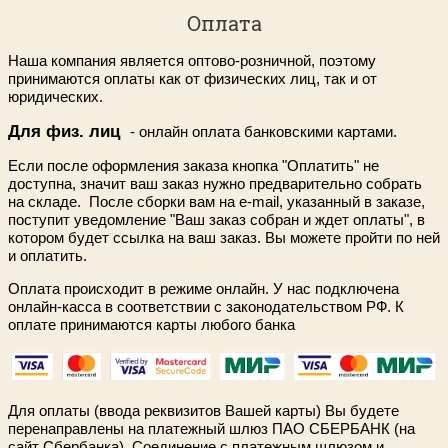
Обезжириватели перед
ПОКРАСКЕ СИДЕНИ
Оплата
Растяжитель для обуви
Салфетки и варежки для обуви
покраской
Как убрать жировое
Реставрация замши
замши
Наша компания является оптово-розничной, поэтому
Жидкая кожа
Носки
Очиститель для замши
принимаются оплаты как от физических лиц, так и от
юридических.
Уход за сумкой из 
Грунт для кожи
кожи
Для физ. лиц
- онлайн оплата банковскими картами.
Если после оформления заказа кнопка "Оплатить" не
Закрепитель для краски
Уход за кожаной од
доступна, значит ваш заказ нужно предварительно собрать
обувью
на складе. После сборки вам на e-mail, указанный в заказе,
поступит уведомление "Ваш заказ собран и ждет оплаты", в
Специальные средства для
котором будет ссылка на ваш заказ. Вы можете пройти по ней
ремонта кожи
Как правильно хран
и оплатить.
Клей для обуви
Оплата происходит в режиме онлайн. У нас подключена
Как избавится от н
онлайн-касса в соответствии с законодательством РФ. К
запаха в обуви
оплате принимаются карты любого банка
Жидкая кожа
Как растянуть тесн
Общий уход за кожа
Для оплаты (ввода реквизитов Вашей карты) Вы будете
перенаправлены на платежный шлюз ПАО СБЕРБАНК (на
сайт Сбербанка). Соединение с платежным шлюзом и