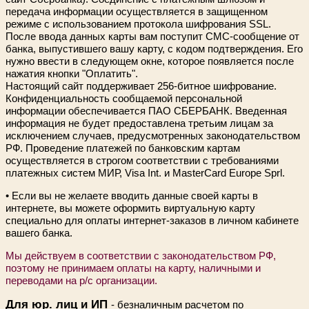
Как выбрать крем д
передача информации осуществляется в защищенном
режиме с использованием протокола шифрования SSL.
После ввода данных карты вам поступит СМС-сообщение от
Очистка изделий из
банка, выпустившего вашу карту, с кодом подтверждения. Его
нубука и велюра
нужно ввести в следующем окне, которое появляется после
нажатия кнопки "Оплатить".
Настоящий сайт поддерживает 256-битное шифрование.
Покраска замшевых
Конфиденциальность сообщаемой персональной
информации обеспечивается ПАО СБЕРБАНК. Введенная
Правильный уход за
информация не будет предоставлена третьим лицам за
замшей
исключением случаев, предусмотренных законодательством
РФ. Проведение платежей по банковским картам
осуществляется в строгом соответствии с требованиями
платежных систем МИР, Visa Int. и MasterCard Europe Sprl.
• Если вы не желаете вводить данные своей карты в
интернете, вы можете оформить виртуальную карту
специально для оплаты интернет-заказов в личном кабинете
вашего банка.
Мы действуем в соответствии с законодательством РФ,
поэтому не принимаем оплаты на карту, наличными и
переводами на р/с организации.
Для юр. лиц и ИП
- безналичным расчетом по